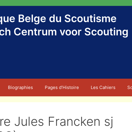
ique Belge du Scoutisme
sch Centrum voor Scouting
Biographies
Pages d’Histoire
Les Cahiers
S
re Jules Francken sj