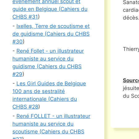
événement annuel scout et
Sanato
guide en Belgique (
Cahiers du
cardia
CHBS #
31
)
décès
-
Ixelles, Terre de scoutisme et
de guidisme (
Cahiers du CHBS
#
30
)
Thierr
-
René Follet - un illustrateur
humaniste au service du
guidisme (
Cahiers du CHBS
#
29
)
Sourc
-
Les Girl Guides de Belgique
jésuit
100 ans de sestralité
du Sco
internationale (
Cahiers du
CHBS #
28
)
-
René FOLLET - un illustrateur
humaniste au service du
scoutisme (
Cahiers du CHBS