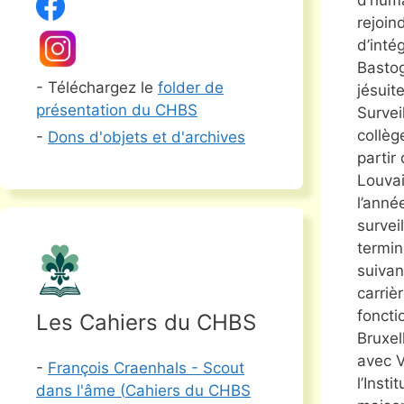
rejoin
d’inté
Bastog
- Téléchargez le
folder de
jésuit
présentation du CHBS
Survei
collèg
-
Dons d'objets et d'archives
partir
Louvai
l’anné
survei
termin
suivan
carriè
foncti
Les Cahiers du CHBS
Bruxel
avec V
-
François Craenhals - Scout
l’Inst
dans l'âme (
Cahiers du CHBS