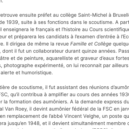
n.
retrouve ensuite préfet au collège Saint-Michel à Bruxel
 de 1939, suite à ses fonctions dans le scoutisme. A part
il enseignera le français et l’histoire au Cours scientifiqu
eur et préparera les candidats à l’examen d’entrée à l’Ec
ire. Il dirigea de même la revue
Famille et Collège
quelqu
 dont il fut un collaborateur durant quinze années. Pas
âtre et de peinture, aquarelliste et graveur d’eaux forte
, photographe expérimenté, on lui reconnait par ailleur
alerte et humoristique.
ière de scoutisme, il fut assistant des réunions d’aumô
FSC, qu’il contribua à amplifier au cours des années 19
r la formation des aumôniers. A la demande express d
al Van Roey, il devint aumônier fédéral de la FSC en jan
en remplacement de l’abbé Vincent Velghe, un poste qu’
ra jusqu’en 1948, et il devient simultanément membre 