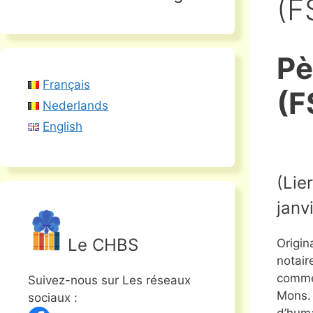
(F
Pè
Français
(F
Nederlands
English
(Lie
janv
Le CHBS
Origin
notair
comme 
Suivez-nous sur Les réseaux
Mons. 
sociaux :
d’huma