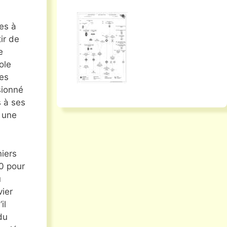
les à
ir de
e
ole
es
sionné
s à ses
s une
niers
30 pour
u
vier
il
du