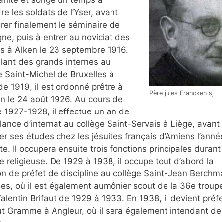
dre les soldats de l’Yser, avant
grer finalement le séminaire de
ne, puis à entrer au noviciat des
es à Alken le 23 septembre 1916.
llant des grands internes au
e Saint-Michel de Bruxelles à
 de 1919, il est ordonné prêtre à
Père jules Francken sj
n le 24 août 1926. Au cours de
e 1927-1928, il effectue un an de
llance d’internat au collège Saint-Servais à Liège, avant
er ses études chez les jésuites français d’Amiens l’anné
te. Il occupera ensuite trois fonctions principales durant
re religieuse. De 1929 à 1938, il occupe tout d’abord la
on de préfet de discipline au collège Saint-Jean Berchm
les, où il est également aumônier scout de la 36e trou
alentin Brifaut de 1929 à 1933. En 1938, il devient préf
itut Gramme à Angleur, où il sera également intendant de