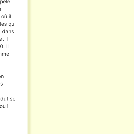
ppelé
s
où il
les qui
s dans
t il
. Il
omme
en
es
 dut se
ù il