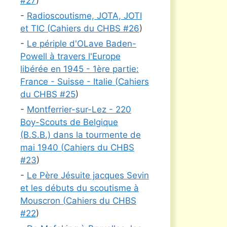
#
27
)
-
Radioscoutisme, JOTA, JOTI
et TIC (
Cahiers du CHBS #
26
)
-
Le périple d'OLave Baden-
Powell à travers l'Europe
libérée en 1945 - 1ère partie:
France - Suisse - Italie (
Cahiers
du CHBS #
25
)
-
Montferrier-sur-Lez - 220
Boy-Scouts de Belgique
(B.S.B.) dans la tourmente de
mai 1940 (
Cahiers du CHBS
#
23
)
-
Le Père Jésuite jacques Sevin
et les débuts du scoutisme à
Mouscron (
Cahiers du CHBS
#
22
)