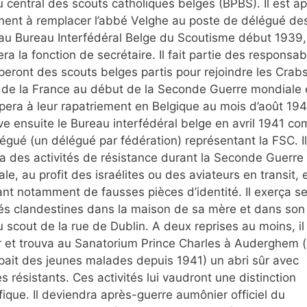
 central des scouts catholiques belges (BPBS). Il est a
ent à remplacer l’abbé Velghe au poste de délégué de
u Bureau Interfédéral Belge du Scoutisme début 1939, 
ra la fonction de secrétaire. Il fait partie des responsab
peront des scouts belges partis pour rejoindre les Crab
 de la France au début de la Seconde Guerre mondiale e
ipera à leur rapatriement en Belgique au mois d’août 1940
ve ensuite le Bureau interfédéral belge en avril 1941 c
égué (un délégué par fédération) représentant la FSC. Il
 des activités de résistance durant la Seconde Guerre
le, au profit des israélites ou des aviateurs en transit, 
ant notamment de fausses pièces d’identité. Il exerça s
tés clandestines dans la maison de sa mère et dans son
 scout de la rue de Dublin. A deux reprises au moins, il
 et trouva au Sanatorium Prince Charles à Auderghem (o
pait des jeunes malades depuis 1941) un abri sûr avec
es résistants. Ces activités lui vaudront une distinction
fique. Il deviendra après-guerre aumônier officiel du