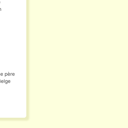
e
n
le père
Belge