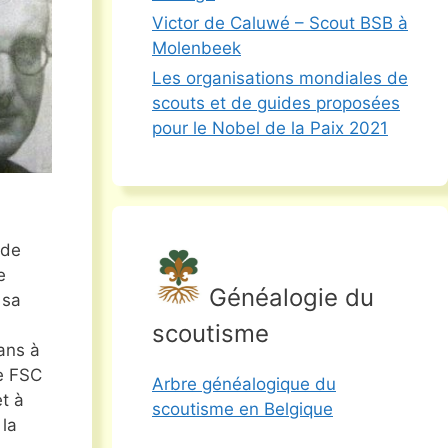
Victor de Caluwé – Scout BSB à
Molenbeek
Les organisations mondiales de
scouts et de guides proposées
pour le Nobel de la Paix 2021
 de
e
Généalogie du
 sa
scoutisme
ans à
pe FSC
Arbre généalogique du
et à
scoutisme en Belgique
 la