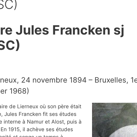
SC)
re Jules Francken sj
SC)
rneux, 24 novembre 1894 – Bruxelles, 1
ier 1968)
aire de Lierneux où son père était
e, Jules Francken fit ses études
interne à Namur et Alost, puis à
En 1915, il achève ses études
nité et songe un temps à