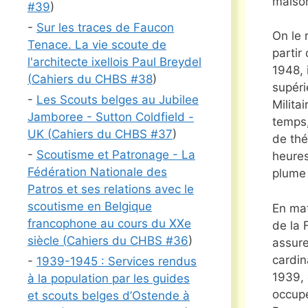
maiso
#
39
)
-
Sur les traces de Faucon
On le 
Tenace. La vie scoute de
partir
l'architecte ixellois Paul Breydel
1948, 
(
Cahiers du CHBS #
38
)
supéri
-
Les Scouts belges au Jubilee
Milita
Jamboree - Sutton Coldfield -
temps,
UK (
Cahiers du CHBS #
37
)
de thé
-
Scoutisme et Patronage - La
heures
Fédération Nationale des
plume 
Patros et ses relations avec le
scoutisme en Belgique
En mat
francophone au cours du XXe
de la 
siècle (
Cahiers du CHBS #
36
)
assure
cardin
-
1939-1945 : Services rendus
1939, 
à la population par les guides
occupe
et scouts belges d’Ostende à