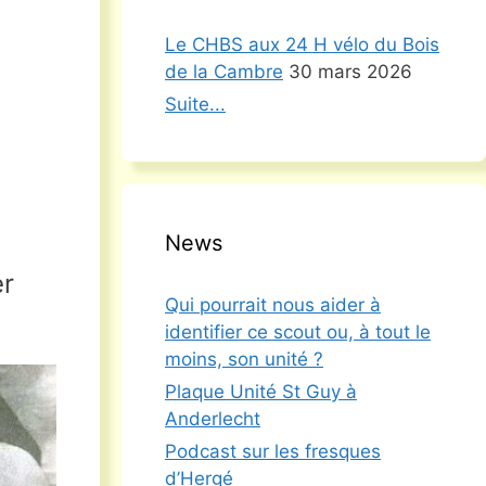
Le CHBS aux 24 H vélo du Bois
de la Cambre
30 mars 2026
Suite...
News
er
Qui pourrait nous aider à
identifier ce scout ou, à tout le
moins, son unité ?
Plaque Unité St Guy à
Anderlecht
Podcast sur les fresques
d’Hergé