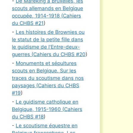
-
De Mafeking à Bruxelles, les
scouts allemands en Belgique
occupée, 1914-1918 (
Cahiers
du CHBS #
21
)
-
Les histoires de Brownies ou
le statut de la petite fille dans
le guidisme de l'Entre-deux-
guerres (
Cahiers du CHBS #
20
)
-
Monuments et sépultures
scouts en Belgique. Sur les
traces du scoutisme dans nos
paysages (
Cahiers du CHBS
#
19
)
-
Le guidisme catholique en
Belgique, 1915-1960 (
Cahiers
du CHBS #
18
)
-
Le scoutisme équestre en