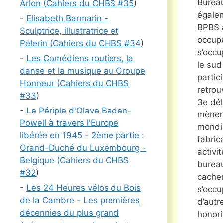
Bureau
Arlon (
Cahiers du CHBS #
35
)
égalem
-
Elisabeth Barmarin -
BPBS a
Sculptrice, illustratrice et
occupe
Pélerin (
Cahiers du CHBS #
34
)
s’occu
-
Les Comédiens routiers, la
le sud
danse et la musique au Groupe
partic
Honneur (
Cahiers du CHBS
retrou
#
33
)
3e dél
-
Le Périple d'Olave Baden-
mènera
Powell à travers l'Europe
mondia
libérée en 1945 - 2ème partie :
fabric
Grand-Duché du Luxembourg -
activi
Belgique (
Cahiers du CHBS
bureau
#
32
)
cacher
-
Les 24 Heures vélos du Bois
s’occu
de la Cambre - Les premières
d’autr
décennies du plus grand
honori