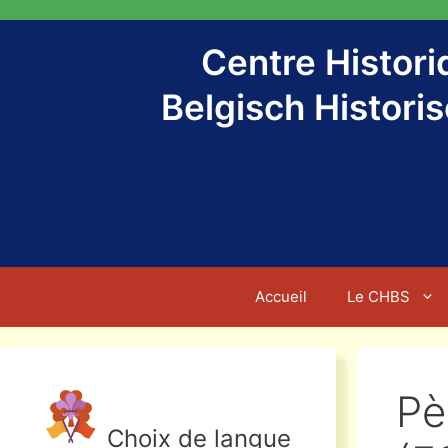
Aller
au
Centre Histor
contenu
Belgisch Histori
Accueil
Le CHBS
Pè
Choix de langue