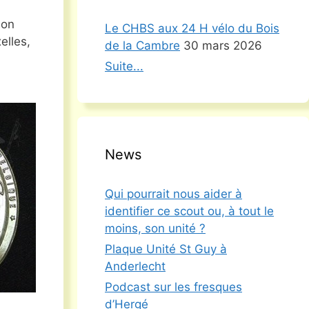
ion
Le CHBS aux 24 H vélo du Bois
elles,
de la Cambre
30 mars 2026
Suite...
News
Qui pourrait nous aider à
identifier ce scout ou, à tout le
moins, son unité ?
Plaque Unité St Guy à
Anderlecht
Podcast sur les fresques
d’Hergé