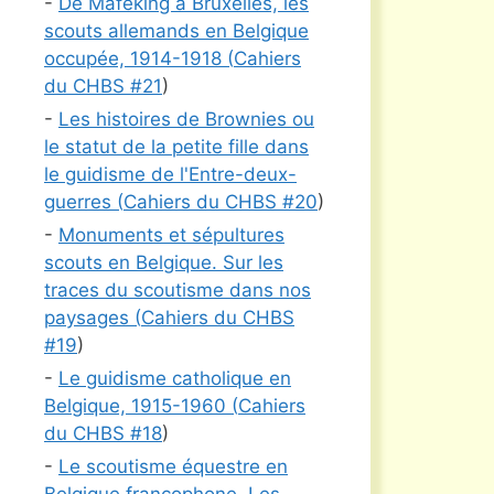
-
De Mafeking à Bruxelles, les
scouts allemands en Belgique
occupée, 1914-1918 (
Cahiers
du CHBS #
21
)
-
Les histoires de Brownies ou
le statut de la petite fille dans
le guidisme de l'Entre-deux-
guerres (
Cahiers du CHBS #
20
)
-
Monuments et sépultures
scouts en Belgique. Sur les
traces du scoutisme dans nos
paysages (
Cahiers du CHBS
#
19
)
-
Le guidisme catholique en
Belgique, 1915-1960 (
Cahiers
du CHBS #
18
)
-
Le scoutisme équestre en