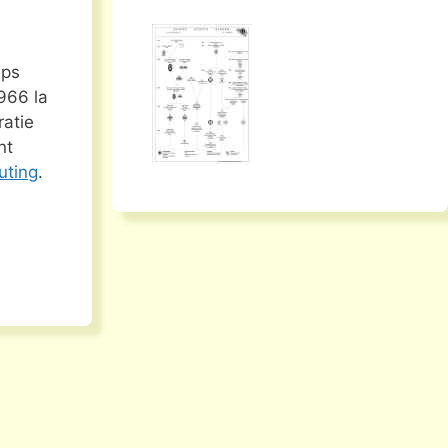
mps
966 la
ratie
nt
uting
.