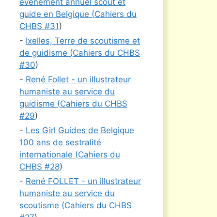
événement annuel scout et
guide en Belgique (
Cahiers du
CHBS #
31
)
-
Ixelles, Terre de scoutisme et
de guidisme (
Cahiers du CHBS
#
30
)
-
René Follet - un illustrateur
humaniste au service du
guidisme (
Cahiers du CHBS
#
29
)
-
Les Girl Guides de Belgique
100 ans de sestralité
internationale (
Cahiers du
CHBS #
28
)
-
René FOLLET - un illustrateur
humaniste au service du
scoutisme (
Cahiers du CHBS