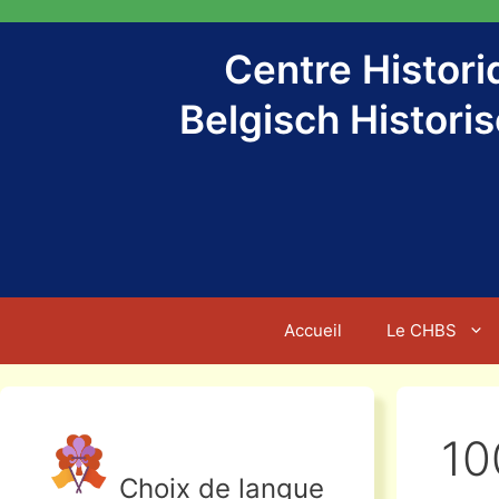
Aller
au
Centre Histor
contenu
Belgisch Histori
Accueil
Le CHBS
10
Choix de langue