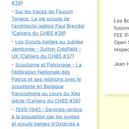
#
39
)
-
Sur les traces de Faucon
Tenace. La vie scoute de
Les Bo
l'architecte ixellois Paul Breydel
fusion
(
Cahiers du CHBS #
38
)
FEE (F
-
Les Scouts belges au Jubilee
Open S
Jamboree - Sutton Coldfield -
respe
UK (
Cahiers du CHBS #
37
)
Jean 
-
Scoutisme et Patronage - La
Fédération Nationale des
Patros et ses relations avec le
scoutisme en Belgique
francophone au cours du XXe
siècle (
Cahiers du CHBS #
36
)
-
1939-1945 : Services rendus
à la population par les guides
et scouts belges d’Ostende à