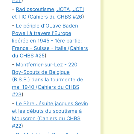
#
27
)
-
Radioscoutisme, JOTA, JOTI
et TIC (
Cahiers du CHBS #
26
)
-
Le périple d'OLave Baden-
Powell à travers l'Europe
libérée en 1945 - 1ère partie:
France - Suisse - Italie (
Cahiers
du CHBS #
25
)
-
Montferrier-sur-Lez - 220
Boy-Scouts de Belgique
(B.S.B.) dans la tourmente de
mai 1940 (
Cahiers du CHBS
#
23
)
-
Le Père Jésuite jacques Sevin
et les débuts du scoutisme à
Mouscron (
Cahiers du CHBS
#
22
)