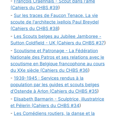
-
François Craenhals - Scout dans l'âme
(
Cahiers du CHBS #
39
)
-
Sur les traces de Faucon Tenace. La vie
scoute de l'architecte ixellois Paul Breydel
(
Cahiers du CHBS #
38
)
-
Les Scouts belges au Jubilee Jamboree -
Sutton Coldfield - UK (
Cahiers du CHBS #
37
)
-
Scoutisme et Patronage - La Fédération
Nationale des Patros et ses relations avec le
scoutisme en Belgique francophone au cours
du XXe siècle (
Cahiers du CHBS #
36
)
-
1939-1945 : Services rendus à la
population par les guides et scouts belges
d’Ostende à Arlon (
Cahiers du CHBS #
35
)
-
Elisabeth Barmarin - Sculptrice, illustratrice
et Pélerin (
Cahiers du CHBS #
34
)
-
Les Comédiens routiers, la danse et la