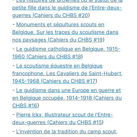
-
Les histoires de Brownies ou le statut de la
petite fille dans le guidisme de l'Entre-deux-
guerres (
Cahiers du CHBS #
20
)
-
Monuments et sépultures scouts en
Belgique. Sur les traces du scoutisme dans
nos paysages (
Cahiers du CHBS #
19
)
-
Le guidisme catholique en Belgique, 1915-
1960 (
Cahiers du CHBS #
18
)
-
Le scoutisme équestre en Belgique
francophone. Les Cavaliers de Saint-Hubert,
1945-1968 (
Cahiers du CHBS #
17
)
-
Le guidisme dans une Europe en guerre et
en Belgique occupée, 1914-1918 (
Cahiers du
CHBS #
16
)
-
Pierre Ickx, Illustrateur scout de l'Entre-
deux-guerres (
Cahiers du CHBS #
15
)
-
L'invention de la tradition du camp scout,