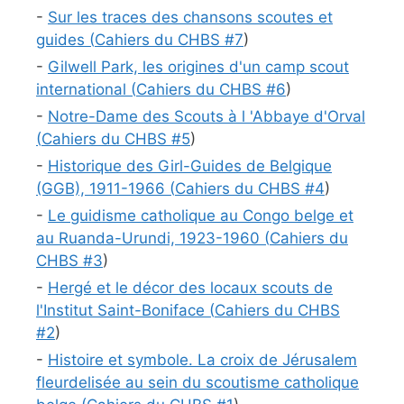
-
Sur les traces des chansons scoutes et
guides (
Cahiers du CHBS #
7
)
-
Gilwell Park, les origines d'un camp scout
international (
Cahiers du CHBS #
6
)
-
Notre-Dame des Scouts à l 'Abbaye d'Orval
(
Cahiers du CHBS #
5
)
-
Historique des Girl-Guides de Belgique
(GGB), 1911-1966 (
Cahiers du CHBS #
4
)
-
Le guidisme catholique au Congo belge et
au Ruanda-Urundi, 1923-1960 (
Cahiers du
CHBS #
3
)
-
Hergé et le décor des locaux scouts de
l'Institut Saint-Boniface (
Cahiers du CHBS
#
2
)
-
Histoire et symbole. La croix de Jérusalem
fleurdelisée au sein du scoutisme catholique