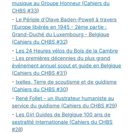
musique au Groupe Honneur (
Cahiers du
CHBS #
33
)
-
Le Périple d'Olave Baden-Powell à travers
l'Europe libérée en 1945 - 2ème partie :
Grand-Duché du Luxembourg - Belgique
(
Cahiers du CHBS #
32
)
-
Les 24 Heures vélos du Bois de la Cambre
- Les premières décennies du plus grand
événement annuel scout et guide en Belgique
(
Cahiers du CHBS #
31
)
-
Ixelles, Terre de scoutisme et de guidisme
(
Cahiers du CHBS #
30
)
-
René Follet - un illustrateur humaniste au
service du guidisme (
Cahiers du CHBS #
29
)
-
Les Girl Guides de Belgique 100 ans de
sestralité internationale (
Cahiers du CHBS
#
28
)