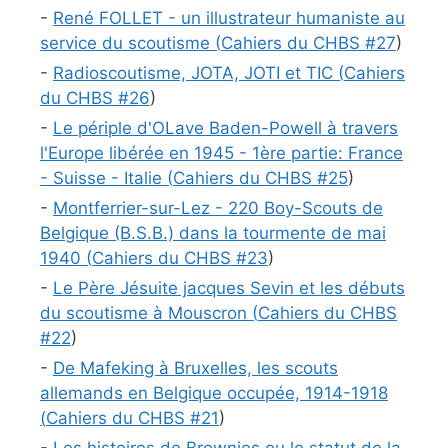
-
René FOLLET - un illustrateur humaniste au
service du scoutisme (
Cahiers du CHBS #
27
)
-
Radioscoutisme, JOTA, JOTI et TIC (
Cahiers
du CHBS #
26
)
-
Le périple d'OLave Baden-Powell à travers
l'Europe libérée en 1945 - 1ère partie: France
- Suisse - Italie (
Cahiers du CHBS #
25
)
-
Montferrier-sur-Lez - 220 Boy-Scouts de
Belgique (B.S.B.) dans la tourmente de mai
1940 (
Cahiers du CHBS #
23
)
-
Le Père Jésuite jacques Sevin et les débuts
du scoutisme à Mouscron (
Cahiers du CHBS
#
22
)
-
De Mafeking à Bruxelles, les scouts
allemands en Belgique occupée, 1914-1918
(
Cahiers du CHBS #
21
)