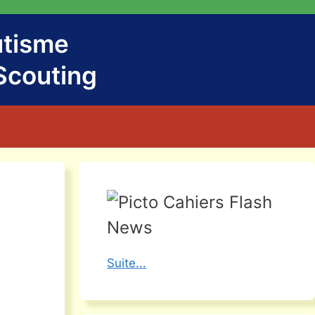
utisme
Scouting
Flash
News
Suite...