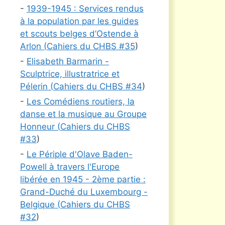
-
1939-1945 : Services rendus
à la population par les guides
et scouts belges d’Ostende à
Arlon (
Cahiers du CHBS #
35
)
-
Elisabeth Barmarin -
Sculptrice, illustratrice et
Pélerin (
Cahiers du CHBS #
34
)
-
Les Comédiens routiers, la
danse et la musique au Groupe
Honneur (
Cahiers du CHBS
#
33
)
-
Le Périple d'Olave Baden-
Powell à travers l'Europe
libérée en 1945 - 2ème partie :
Grand-Duché du Luxembourg -
Belgique (
Cahiers du CHBS
#
32
)