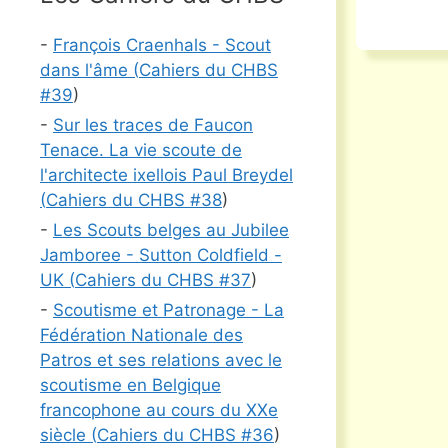
-
François Craenhals - Scout
dans l'âme (
Cahiers du CHBS
#
39
)
-
Sur les traces de Faucon
Tenace. La vie scoute de
l'architecte ixellois Paul Breydel
(
Cahiers du CHBS #
38
)
-
Les Scouts belges au Jubilee
Jamboree - Sutton Coldfield -
UK (
Cahiers du CHBS #
37
)
-
Scoutisme et Patronage - La
Fédération Nationale des
Patros et ses relations avec le
scoutisme en Belgique
francophone au cours du XXe
siècle (
Cahiers du CHBS #
36
)