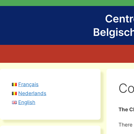
Skip
to
Centr
content
Belgisc
Co
Français
Nederlands
English
The C
There 