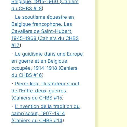
Belgique, 1915-1960 (
Cahiers
du CHBS #
18
)
-
Le scoutisme équestre en
Belgique francophone. Les
Cavaliers de Saint-Hubert,
1945-1968 (
Cahiers du CHBS
#
17
)
-
Le guidisme dans une Europe
en guerre et en Belgique
occupée, 1914-1918 (
Cahiers
du CHBS #
16
)
-
Pierre Ickx, Illustrateur scout
de l'Entre-deux-guerres
(
Cahiers du CHBS #
15
)
-
L'invention de la tradition du
camp scout, 1907-1914
(
Cahiers du CHBS #
14
)