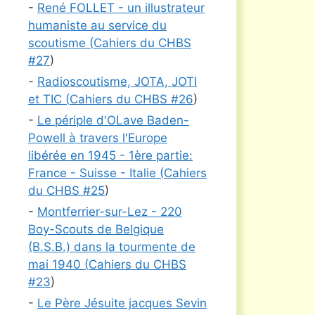
-
René FOLLET - un illustrateur
humaniste au service du
scoutisme (
Cahiers du CHBS
#
27
)
-
Radioscoutisme, JOTA, JOTI
et TIC (
Cahiers du CHBS #
26
)
-
Le périple d'OLave Baden-
Powell à travers l'Europe
libérée en 1945 - 1ère partie:
France - Suisse - Italie (
Cahiers
du CHBS #
25
)
-
Montferrier-sur-Lez - 220
Boy-Scouts de Belgique
(B.S.B.) dans la tourmente de
mai 1940 (
Cahiers du CHBS
#
23
)
-
Le Père Jésuite jacques Sevin