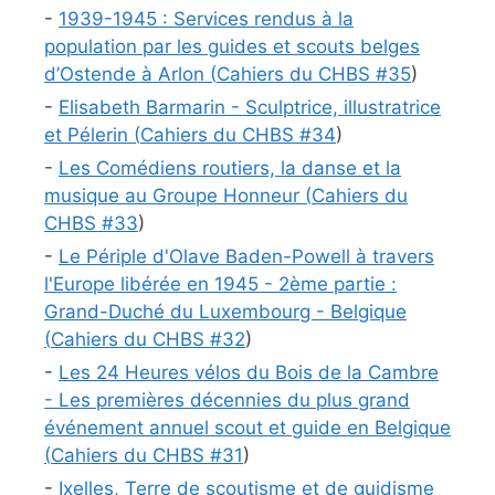
-
1939-1945 : Services rendus à la
population par les guides et scouts belges
d’Ostende à Arlon (
Cahiers du CHBS #
35
)
-
Elisabeth Barmarin - Sculptrice, illustratrice
et Pélerin (
Cahiers du CHBS #
34
)
-
Les Comédiens routiers, la danse et la
musique au Groupe Honneur (
Cahiers du
CHBS #
33
)
-
Le Périple d'Olave Baden-Powell à travers
l'Europe libérée en 1945 - 2ème partie :
Grand-Duché du Luxembourg - Belgique
(
Cahiers du CHBS #
32
)
-
Les 24 Heures vélos du Bois de la Cambre
- Les premières décennies du plus grand
événement annuel scout et guide en Belgique
(
Cahiers du CHBS #
31
)
-
Ixelles, Terre de scoutisme et de guidisme