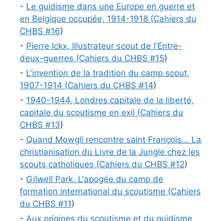
-
Le guidisme dans une Europe en guerre et
en Belgique occupée, 1914-1918 (
Cahiers du
CHBS #
16
)
-
Pierre Ickx, Illustrateur scout de l'Entre-
deux-guerres (
Cahiers du CHBS #
15
)
-
L'invention de la tradition du camp scout,
1907-1914 (
Cahiers du CHBS #
14
)
-
1940-1944, Londres capitale de la liberté,
capitale du scoutisme en exil (
Cahiers du
CHBS #
13
)
-
Quand Mowgli rencontre saint François... La
christianisation du Livre de la Jungle chez les
scouts catholiques (
Cahiers du CHBS #
12
)
-
Gilwell Park. L'apogée du camp de
formation international du scoutisme (
Cahiers
du CHBS #
11
)
-
Aux origines du scoutisme et du guidisme