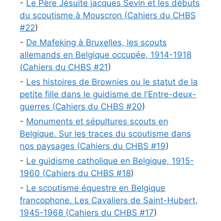
-
Le Père Jésuite jacques Sevin et les débuts
du scoutisme à Mouscron (
Cahiers du CHBS
#
22
)
-
De Mafeking à Bruxelles, les scouts
allemands en Belgique occupée, 1914-1918
(
Cahiers du CHBS #
21
)
-
Les histoires de Brownies ou le statut de la
petite fille dans le guidisme de l'Entre-deux-
guerres (
Cahiers du CHBS #
20
)
-
Monuments et sépultures scouts en
Belgique. Sur les traces du scoutisme dans
nos paysages (
Cahiers du CHBS #
19
)
-
Le guidisme catholique en Belgique, 1915-
1960 (
Cahiers du CHBS #
18
)
-
Le scoutisme équestre en Belgique
francophone. Les Cavaliers de Saint-Hubert,
1945-1968 (
Cahiers du CHBS #
17
)