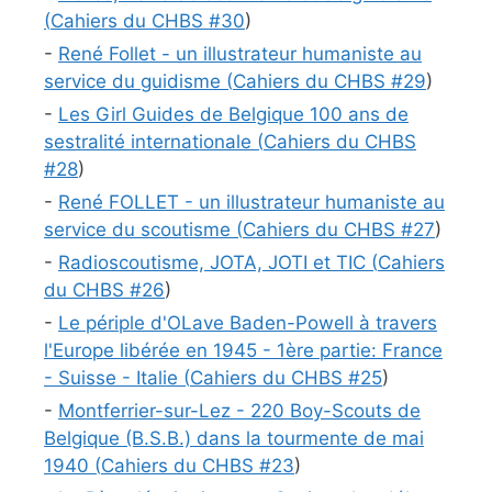
(
Cahiers du CHBS #
30
)
-
René Follet - un illustrateur humaniste au
service du guidisme (
Cahiers du CHBS #
29
)
-
Les Girl Guides de Belgique 100 ans de
sestralité internationale (
Cahiers du CHBS
#
28
)
-
René FOLLET - un illustrateur humaniste au
service du scoutisme (
Cahiers du CHBS #
27
)
-
Radioscoutisme, JOTA, JOTI et TIC (
Cahiers
du CHBS #
26
)
-
Le périple d'OLave Baden-Powell à travers
l'Europe libérée en 1945 - 1ère partie: France
- Suisse - Italie (
Cahiers du CHBS #
25
)
-
Montferrier-sur-Lez - 220 Boy-Scouts de
Belgique (B.S.B.) dans la tourmente de mai
1940 (
Cahiers du CHBS #
23
)