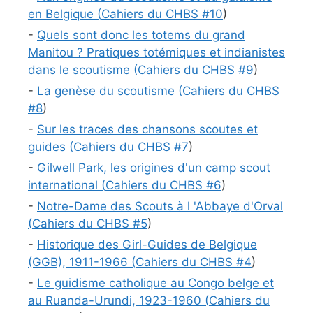
en Belgique (
Cahiers du CHBS #
10
)
-
Quels sont donc les totems du grand
Manitou ? Pratiques totémiques et indianistes
dans le scoutisme (
Cahiers du CHBS #
9
)
-
La genèse du scoutisme (
Cahiers du CHBS
#
8
)
-
Sur les traces des chansons scoutes et
guides (
Cahiers du CHBS #
7
)
-
Gilwell Park, les origines d'un camp scout
international (
Cahiers du CHBS #
6
)
-
Notre-Dame des Scouts à l 'Abbaye d'Orval
(
Cahiers du CHBS #
5
)
-
Historique des Girl-Guides de Belgique
(GGB), 1911-1966 (
Cahiers du CHBS #
4
)
-
Le guidisme catholique au Congo belge et
au Ruanda-Urundi, 1923-1960 (
Cahiers du