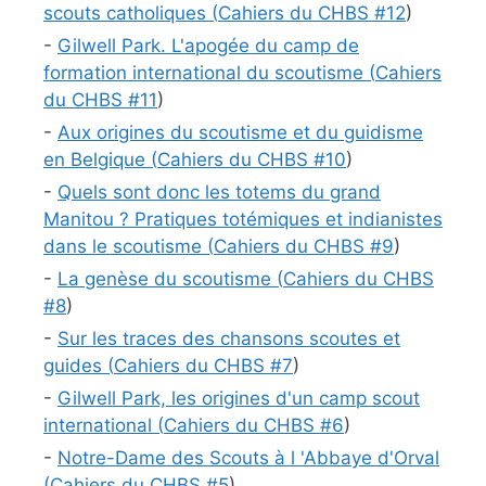
scouts catholiques (
Cahiers du CHBS #
12
)
-
Gilwell Park. L'apogée du camp de
formation international du scoutisme (
Cahiers
du CHBS #
11
)
-
Aux origines du scoutisme et du guidisme
en Belgique (
Cahiers du CHBS #
10
)
-
Quels sont donc les totems du grand
Manitou ? Pratiques totémiques et indianistes
dans le scoutisme (
Cahiers du CHBS #
9
)
-
La genèse du scoutisme (
Cahiers du CHBS
#
8
)
-
Sur les traces des chansons scoutes et
guides (
Cahiers du CHBS #
7
)
-
Gilwell Park, les origines d'un camp scout
international (
Cahiers du CHBS #
6
)
-
Notre-Dame des Scouts à l 'Abbaye d'Orval
(
Cahiers du CHBS #
5
)