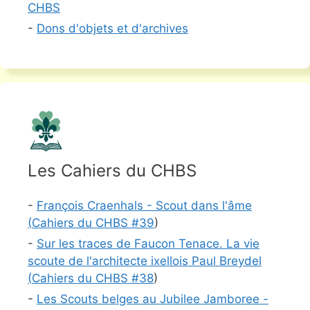
CHBS
-
Dons d'objets et d'archives
Les Cahiers du CHBS
-
François Craenhals - Scout dans l'âme
(
Cahiers du CHBS #
39
)
-
Sur les traces de Faucon Tenace. La vie
scoute de l'architecte ixellois Paul Breydel
(
Cahiers du CHBS #
38
)
-
Les Scouts belges au Jubilee Jamboree -