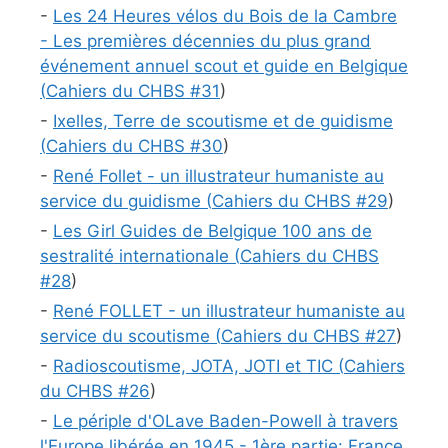
-
Les 24 Heures vélos du Bois de la Cambre
- Les premières décennies du plus grand
événement annuel scout et guide en Belgique
(
Cahiers du CHBS #
31
)
-
Ixelles, Terre de scoutisme et de guidisme
(
Cahiers du CHBS #
30
)
-
René Follet - un illustrateur humaniste au
service du guidisme (
Cahiers du CHBS #
29
)
-
Les Girl Guides de Belgique 100 ans de
sestralité internationale (
Cahiers du CHBS
#
28
)
-
René FOLLET - un illustrateur humaniste au
service du scoutisme (
Cahiers du CHBS #
27
)
-
Radioscoutisme, JOTA, JOTI et TIC (
Cahiers
du CHBS #
26
)
-
Le périple d'OLave Baden-Powell à travers
l'Europe libérée en 1945 - 1ère partie: France