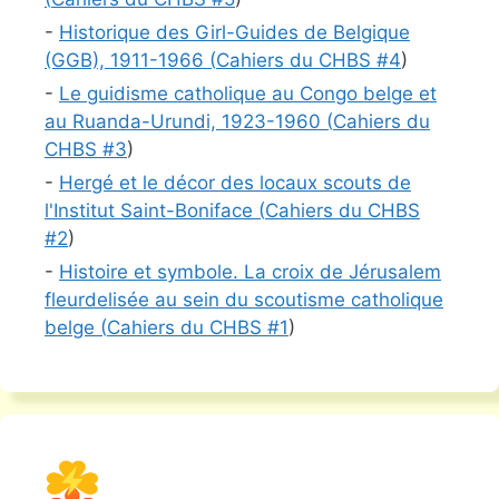
-
Historique des Girl-Guides de Belgique
(GGB), 1911-1966 (
Cahiers du CHBS #
4
)
-
Le guidisme catholique au Congo belge et
au Ruanda-Urundi, 1923-1960 (
Cahiers du
CHBS #
3
)
-
Hergé et le décor des locaux scouts de
l'Institut Saint-Boniface (
Cahiers du CHBS
#
2
)
-
Histoire et symbole. La croix de Jérusalem
fleurdelisée au sein du scoutisme catholique
belge (
Cahiers du CHBS #
1
)