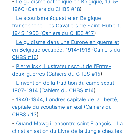
-
Le guidisme catholique en Belgique, 1915-
1960 (
Cahiers du CHBS #
18
)
-
Le scoutisme équestre en Belgique
francophone. Les Cavaliers de Saint-Hubert,
1945-1968 (
Cahiers du CHBS #
17
)
-
Le guidisme dans une Europe en guerre et
en Belgique occupée, 1914-1918 (
Cahiers du
CHBS #
16
)
-
Pierre Ickx, Illustrateur scout de l'Entre-
deux-guerres (
Cahiers du CHBS #
15
)
-
L'invention de la tradition du camp scout,
1907-1914 (
Cahiers du CHBS #
14
)
-
1940-1944, Londres capitale de la liberté,
capitale du scoutisme en exil (
Cahiers du
CHBS #
13
)
-
Quand Mowgli rencontre saint François... La
christianisation du Livre de la Jungle chez les