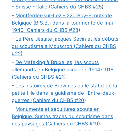
- Suisse - Italie (
Cahiers du CHBS #
25
)
-
Montferrier-sur-Lez - 220 Boy-Scouts de
Belgique (B.S.B.) dans la tourmente de mai
1940 (
Cahiers du CHBS #
23
)
-
Le Père Jésuite jacques Sevin et les débuts
du scoutisme à Mouscron (
Cahiers du CHBS
#
22
)
-
De Mafeking à Bruxelles, les scouts
allemands en Belgique occupée, 1914-1918
(
Cahiers du CHBS #
21
)
-
Les histoires de Brownies ou le statut de la
petite fille dans le guidisme de l'Entre-deux-
guerres (
Cahiers du CHBS #
20
)
-
Monuments et sépultures scouts en
Belgique. Sur les traces du scoutisme dans
nos paysages (
Cahiers du CHBS #
19
)