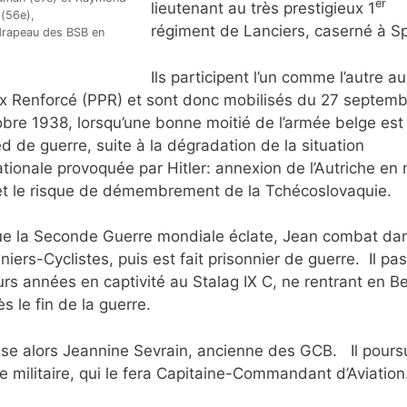
er
lieutenant au très prestigieux 1
(56e),
régiment de Lanciers, caserné à S
drapeau des BSB en
Ils participent l’un comme l’autre a
x Renforcé (PPR) et sont donc mobilisés du 27 septemb
bre 1938, lorsqu’une bonne moitié de l’armée belge est
ed de guerre, suite à la dégradation de la situation
ationale provoquée par Hitler: annexion de l’Autriche en
t le risque de démembrement de la Tchécoslovaquie.
e la Seconde Guerre mondiale éclate, Jean combat dan
niers-Cyclistes, puis est fait prisonnier de guerre. Il pa
urs années en captivité au Stalag IX C, ne rentrant en B
ès le fin de la guerre.
use alors Jeannine Sevrain, ancienne des GCB. Il poursu
re militaire, qui le fera Capitaine-Commandant d’Aviation