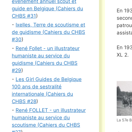
événement annuel scout et
guide en Belgique (
Cahiers du
En 193
CHBS #
31
)
second
-
Ixelles, Terre de scoutisme et
patrou
de guidisme (
Cahiers du CHBS
assist
#
30
)
En 193
-
René Follet - un illustrateur
XL 2.
humaniste au service du
guidisme (
Cahiers du CHBS
#
29
)
-
Les Girl Guides de Belgique
100 ans de sestralité
internationale (
Cahiers du
CHBS #
28
)
-
René FOLLET - un illustrateur
humaniste au service du
La 57e B
scoutisme (
Cahiers du CHBS