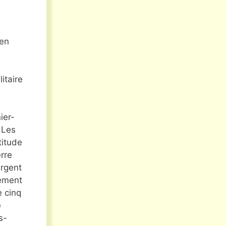
 en
itaire
ier-
 Les
titude
rre
ergent
lement
 cinq
e
s-