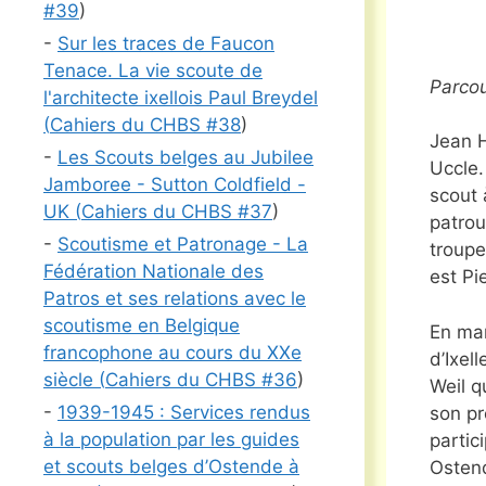
#
39
)
-
Sur les traces de Faucon
Tenace. La vie scoute de
Parcou
l'architecte ixellois Paul Breydel
(
Cahiers du CHBS #
38
)
Jean 
-
Les Scouts belges au Jubilee
Uccle.
Jamboree - Sutton Coldfield -
scout 
UK (
Cahiers du CHBS #
37
)
patrou
-
Scoutisme et Patronage - La
troupe
Fédération Nationale des
est Pi
Patros et ses relations avec le
scoutisme en Belgique
En mar
francophone au cours du XXe
d’Ixel
siècle (
Cahiers du CHBS #
36
)
Weil q
-
1939-1945 : Services rendus
son pr
à la population par les guides
partic
et scouts belges d’Ostende à
Osten