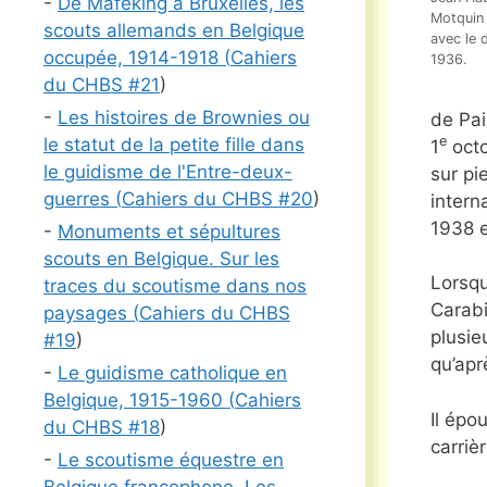
-
De Mafeking à Bruxelles, les
Motquin 
scouts allemands en Belgique
avec le 
occupée, 1914-1918 (
Cahiers
1936.
du CHBS #
21
)
-
Les histoires de Brownies ou
de Pai
e
le statut de la petite fille dans
1
octo
le guidisme de l'Entre-deux-
sur pi
guerres (
Cahiers du CHBS #
20
)
intern
1938 e
-
Monuments et sépultures
scouts en Belgique. Sur les
Lorsqu
traces du scoutisme dans nos
Carabi
paysages (
Cahiers du CHBS
plusie
#
19
)
qu’apr
-
Le guidisme catholique en
Belgique, 1915-1960 (
Cahiers
Il épo
du CHBS #
18
)
carriè
-
Le scoutisme équestre en