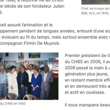
 de 1988, a redonné vie au CHBS
le décès de son fondateur Julien
Chef de troupe de 
é.
BSB, XL2, en 1935.
vait assuré l’animation et le
ppement pendant de longues années, entouré d’une so
 évoluant au fil du temps, mais surtout ensemble avec 
e compagnon Firmin De Muynck.
Premier président de l’
du CHBS en 2006, il av
2008 passé la main à 
génération plus jeune, 
en restant membre effe
et en demeurant très a
et actif en coulisses.
 du CHBS en 1993
Il nous manquera beau