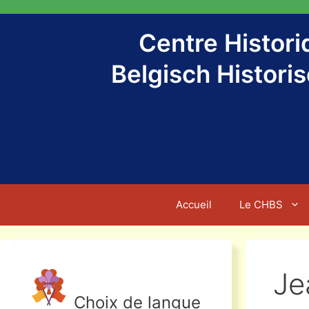
Aller
au
Centre Histor
contenu
Belgisch Histori
Accueil
Le CHBS
Je
Choix de langue