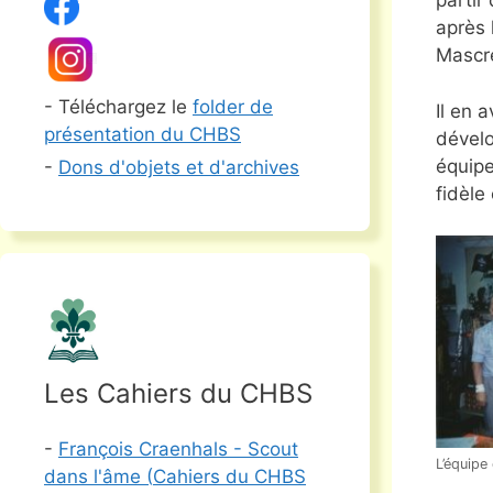
partir
après 
Mascr
- Téléchargez le
folder de
Il en a
présentation du CHBS
dévelo
équipe
-
Dons d'objets et d'archives
fidèl
Les Cahiers du CHBS
-
François Craenhals - Scout
L’équipe
dans l'âme (
Cahiers du CHBS