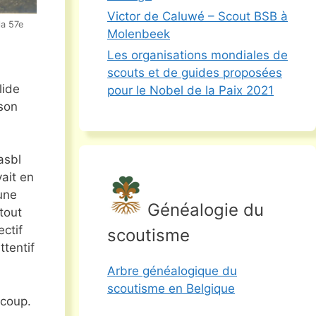
Victor de Caluwé – Scout BSB à
la 57e
Molenbeek
Les organisations mondiales de
scouts et de guides proposées
lide
pour le Nobel de la Paix 2021
son
asbl
ait en
une
Généalogie du
tout
ctif
scoutisme
ttentif
Arbre généalogique du
scoutisme en Belgique
coup.