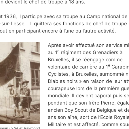
n devient le chef de troupe à 18 ans.
t 1936, il participe avec sa troupe au Camp national de
s-sur-Lesse. Il quittera ses fonctions de chef de troupe
out en participant encore à l’une ou l’autre activité.
Après avoir effectué son service mil
e
au 1
régiment des Grenadiers à
Bruxelles, il se réengage comme
e
volontaire de carrière au 1
Carabin
Cyclistes, à Bruxelles, surnommé «
Diables noirs » en raison de leur at
courageuse lors de la première gue
mondiale. Il devient caporal puis s
pendant que son frère Pierre, éga
ancien Boy Scout de Belgique et de
ans son aîné, sort de l’Ecole Royal
Militaire et est affecté, comme sou
uman (57e) et Raymond