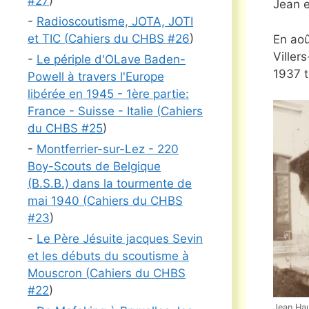
#
27
)
Jean e
-
Radioscoutisme, JOTA, JOTI
et TIC (
Cahiers du CHBS #
26
)
En aoû
Viller
-
Le périple d'OLave Baden-
1937 t
Powell à travers l'Europe
libérée en 1945 - 1ère partie:
France - Suisse - Italie (
Cahiers
du CHBS #
25
)
-
Montferrier-sur-Lez - 220
Boy-Scouts de Belgique
(B.S.B.) dans la tourmente de
mai 1940 (
Cahiers du CHBS
#
23
)
-
Le Père Jésuite jacques Sevin
et les débuts du scoutisme à
Mouscron (
Cahiers du CHBS
#
22
)
Jean Ha