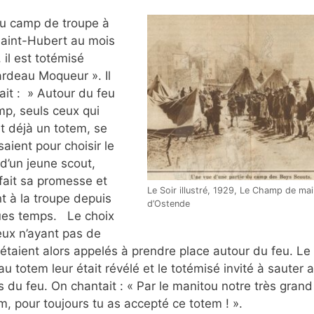
u camp de troupe à
aint-Hubert au mois
, il est totémisé
rdeau Moqueur ». Il
ait : » Autour du feu
p, seuls ceux qui
t déjà un totem, se
saient pour choisir le
d’un jeune scout,
fait sa promesse et
Le Soir illustré, 1929, Le Champ de mai
t à la troupe depuis
d’Ostende
ues temps. Le choix
ceux n’ayant pas de
étaient alors appelés à prendre place autour du feu. Le
u totem leur était révélé et le totémisé invité à sauter 
 du feu. On chantait : « Par le manitou notre très grand
, pour toujours tu as accepté ce totem ! ».