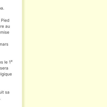
pa.
u Pied
re au
 mise
 mars
e
s le 1
ssera
elgique
it sa
.