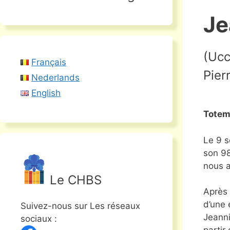
Je
(Ucc
Français
Pier
Nederlands
English
Totem
Le 9 s
son 9
nous a
Le CHBS
Après 
d’une 
Suivez-nous sur Les réseaux
Jeanni
sociaux :