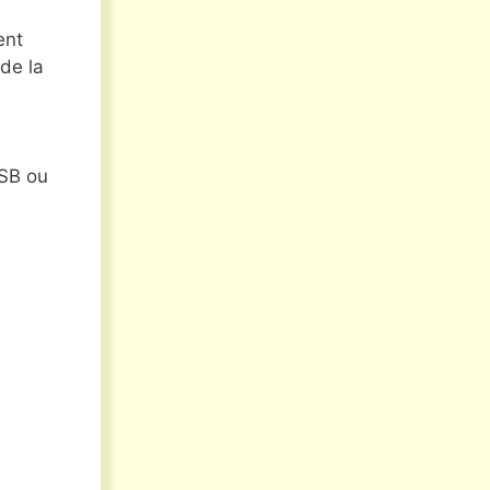
ent
 de la
SB ou