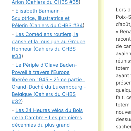
Arlon (
Cahiers du CHBS #
35
)
Lors d
-
Elisabeth Barmarin -
Poix-S
Sculptrice, illustratrice et
d’août
Pélerin (
Cahiers du CHBS #
34
)
« Rena
-
Les Comédiens routiers, la
racont
danse et la musique au Groupe
de cam
Honneur (
Cahiers du CHBS
avaien
#
33
)
réunis
-
Le Périple d'Olave Baden-
totem 
Powell à travers l'Europe
ayant 
libérée en 1945 - 2ème partie :
présen
Grand-Duché du Luxembourg -
quelq
Belgique (
Cahiers du CHBS
fait, 
#
32
)
totem 
-
Les 24 Heures vélos du Bois
nouvea
de la Cambre - Les premières
dessus
décennies du plus grand
sachem