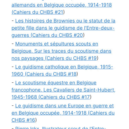
allemands en Belgique occupée, 1914-1918
(
Cahiers du CHBS #
21
)
-
Les histoires de Brownies ou le statut de la
petite fille dans le guidisme de l'Entre-deux-
guerres (
Cahiers du CHBS #
20
)
-
Monuments et sépultures scouts en
Belgique. Sur les traces du scoutisme dans
nos paysages (
Cahiers du CHBS #
19
)
-
Le guidisme catholique en Belgique, 1915-
1960 (
Cahiers du CHBS #
18
)
-
Le scoutisme équestre en Belgique
francophone. Les Cavaliers de Saint-Hubert,
1945-1968 (
Cahiers du CHBS #
17
)
-
Le guidisme dans une Europe en guerre et
en Belgique occupée, 1914-1918 (
Cahiers du
CHBS #
16
)
-
Pierre Ickx, Illustrateur scout de l'Entre-