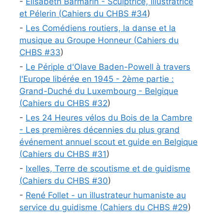
-
Elisabeth Barmarin - Sculptrice, illustratrice
et Pélerin (
Cahiers du CHBS #
34
)
-
Les Comédiens routiers, la danse et la
musique au Groupe Honneur (
Cahiers du
CHBS #
33
)
-
Le Périple d'Olave Baden-Powell à travers
l'Europe libérée en 1945 - 2ème partie :
Grand-Duché du Luxembourg - Belgique
(
Cahiers du CHBS #
32
)
-
Les 24 Heures vélos du Bois de la Cambre
- Les premières décennies du plus grand
événement annuel scout et guide en Belgique
(
Cahiers du CHBS #
31
)
-
Ixelles, Terre de scoutisme et de guidisme
(
Cahiers du CHBS #
30
)
-
René Follet - un illustrateur humaniste au
service du guidisme (
Cahiers du CHBS #
29
)