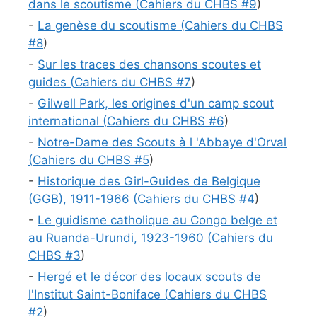
dans le scoutisme (
Cahiers du CHBS #
9
)
-
La genèse du scoutisme (
Cahiers du CHBS
#
8
)
-
Sur les traces des chansons scoutes et
guides (
Cahiers du CHBS #
7
)
-
Gilwell Park, les origines d'un camp scout
international (
Cahiers du CHBS #
6
)
-
Notre-Dame des Scouts à l 'Abbaye d'Orval
(
Cahiers du CHBS #
5
)
-
Historique des Girl-Guides de Belgique
(GGB), 1911-1966 (
Cahiers du CHBS #
4
)
-
Le guidisme catholique au Congo belge et
au Ruanda-Urundi, 1923-1960 (
Cahiers du
CHBS #
3
)
-
Hergé et le décor des locaux scouts de
l'Institut Saint-Boniface (
Cahiers du CHBS
#
2
)