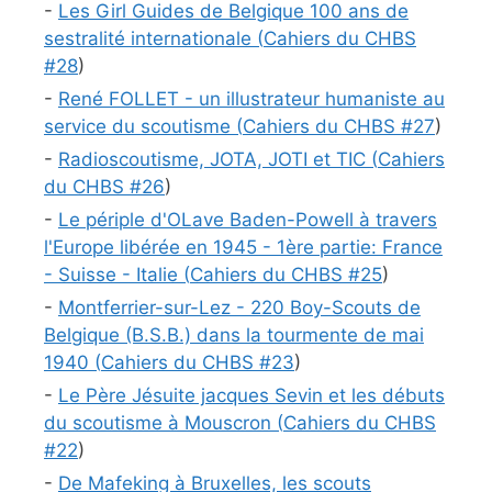
-
Les Girl Guides de Belgique 100 ans de
sestralité internationale (
Cahiers du CHBS
#
28
)
-
René FOLLET - un illustrateur humaniste au
service du scoutisme (
Cahiers du CHBS #
27
)
-
Radioscoutisme, JOTA, JOTI et TIC (
Cahiers
du CHBS #
26
)
-
Le périple d'OLave Baden-Powell à travers
l'Europe libérée en 1945 - 1ère partie: France
- Suisse - Italie (
Cahiers du CHBS #
25
)
-
Montferrier-sur-Lez - 220 Boy-Scouts de
Belgique (B.S.B.) dans la tourmente de mai
1940 (
Cahiers du CHBS #
23
)
-
Le Père Jésuite jacques Sevin et les débuts
du scoutisme à Mouscron (
Cahiers du CHBS
#
22
)
-
De Mafeking à Bruxelles, les scouts